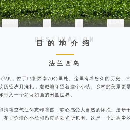
报名须知
行程
费用
难度风险
DESTINATION
目的地介绍
法兰西岛
an）小镇，位于巴黎西南70公里处。这里有着悠久的历史，
筑历经岁月洗礼，虔诚地守望着这个小镇。乡村的美景更
你带入一个如诗如画的田园世界。
和清新空气让你忘却喧嚣，静心感受大自然的怀抱。漫步
、花香弥漫的小径和温暖的阳光所包围。这是一个远离尘