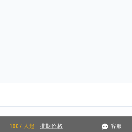
10€ / 人起
排期价格
客服