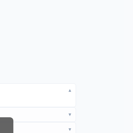
▾
▾
▾