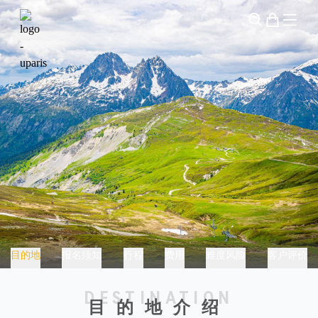
霞慕尼一日法瑞边境徒步
目的地
报名须知
行程
费用
难度风险
客户评价
DESTINATION
目的地介绍