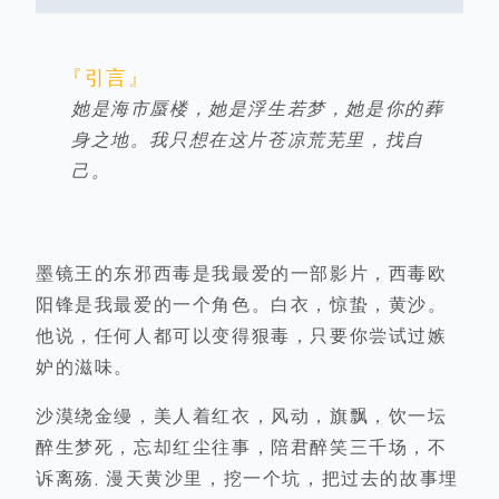
『引言』
她是海市蜃楼，她是浮生若梦，她是你的葬
身之地。我只想在这片苍凉荒芜里，找自
己。
墨镜王的东邪西毒是我最爱的一部影片，西毒欧
阳锋是我最爱的一个角色。白衣，惊蛰，黄沙。
他说，任何人都可以变得狠毒，只要你尝试过嫉
妒的滋味。
沙漠绕金缦，美人着红衣，风动，旗飘，饮一坛
醉生梦死，忘却红尘往事，陪君醉笑三千场，不
诉离殇. 漫天黄沙里，挖一个坑，把过去的故事埋