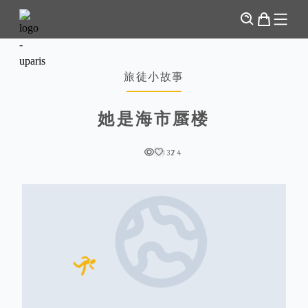
旅徒小故事
她是海市蜃楼
3374
2