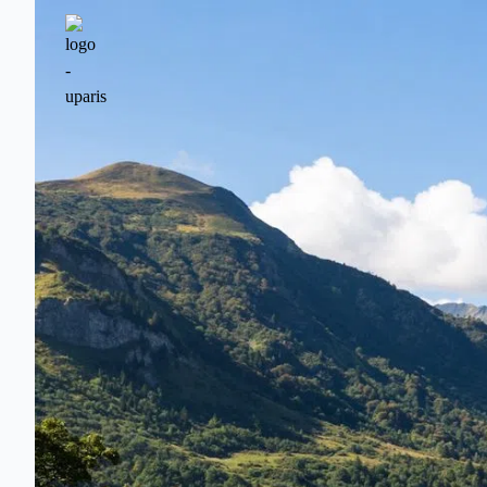
Beaufortain徒步