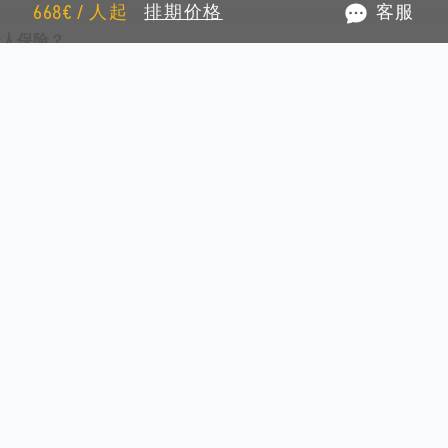
668€ / 人起
排期价格
客服
个人保险？
？
些？