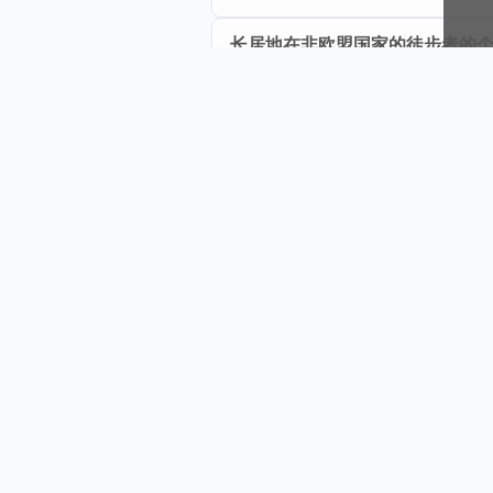
长居地在非欧盟国家的徒步者的
个人药包？
急救包？
倡导负责任的旅游？
保护山区？
Beaufortain徒步的费用包含哪些
Beaufortain徒步的费用不包含哪
Beaufortain徒步需要几天？
Beaufortain徒步多少钱？