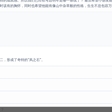
得的成就感。所以我们已经在考虑明年走哪一条线了？ 最后希望小朋友
时该有的胸怀，同时也希望他能有像山中杂草般的性格，生生不息包容万
二，形成了奇特的“风之石”。
险？