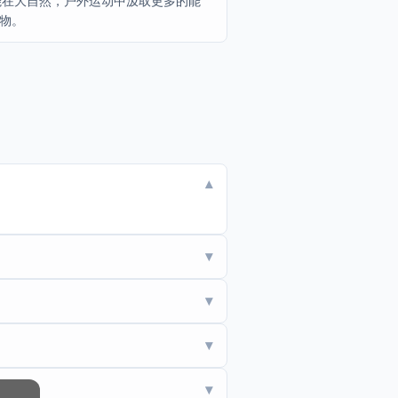
能在大自然，户外运动中汲取更多的能
物。
▾
▾
▾
▾
▾