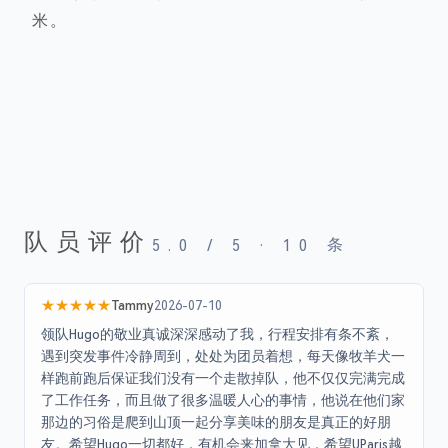
米
。
队员评价
5.0
/ 5 ·
10
条
★★★★★
Tammy
2026-07-10
领队Hugo的敬业真诚深深感动了我，行程安排有条不紊，
遇到突发事件冷静周到，处处为团员着想，每天像牧羊犬一
样跑前跑后保证我们没有一个走散掉队，他不仅仅完满完成
了工作任务，而且做了很多温暖人心的事情，他说在他们家
那边的习俗是爬到山顶一起分享美味的朋友是真正的好朋
友。希望Hugo一切都好，有机会来加拿大见，希望UParis越