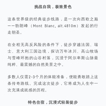
挑战自我，极致景色
这条世界级的经典徒步线路，是一次向
西欧之巅
——勃朗峰
（Mont Blanc, alt.4810m）发起的行
走朝圣。
在
全程无高反
风险的条件下，徒步
穿越法国、瑞
士、意大利
三国边境，探访万年冰川、高山牧场
与雪峰环抱的山谷村落，沉浸于阿尔卑斯山脉最
纯粹、最震撼的自然美景之中。
多数人仅需
2-3个月的体能准备
，便能勇敢踏上这
条传奇路线。
完成这次徒步
，它将成为人生中一
次充满成就感的历程。
特色住宿，沉浸式轻装徒步