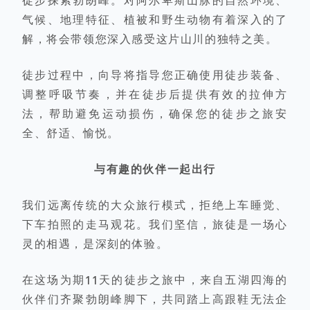
徒步探索勃朗峰
。对阿尔卑斯山脉的自然环境、
气候、地理特征、植被和野生动物有着深入的了
解，将会带领您深入感受这片山川的独特之美。
徒步过程中，向导将指导您正确使用徒步装备、
调整呼吸节奏，并在徒步后提供有效的拉伸方
法，帮助避免运动损伤，确保您的徒步之旅安
全、舒适、愉悦。
与有趣的伙伴一起出行
我们
远离
传统的
大众旅行
模式，拒绝上车睡觉、
下车拍照的走马观花。我们坚信，
旅徒
是一场心
灵的相遇，是
深刻的体验
。
在这场为期
11天
的
徒步之旅
中，来自
五湖四海
的
伙伴
们
齐聚勃朗峰
脚下，共同踏上高跟鞋无法企