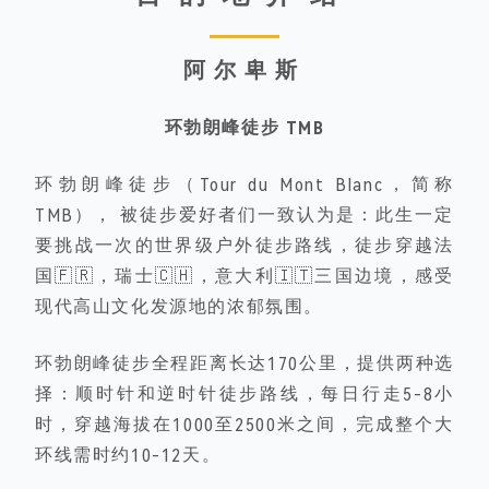
阿尔卑斯
环勃朗峰徒步 TMB
环勃朗峰徒步
（Tour du Mont Blanc，简称
TMB）， 被徒步爱好者们一致认为是：
此生一定
要挑战一次
的世界级户外徒步路线，
徒步
穿越
法
国🇫🇷，瑞士🇨🇭，意大利
🇮🇹三国边境，
感受
现代
高山文化发源地
的浓郁氛围。
环勃朗峰徒步
全程
距离长达170公里，提供两种选
择：顺时针和逆时针徒步路线，每日行走5-8小
时，穿越海拔在1000至2500米之间，完成整个大
环线需时约10-12天。