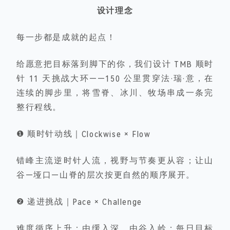
设计理念
每一步都是成就的起点！
给愿意把目标落到脚下的你，我们设计 TMB 顺时
针 11 天挑战大环——150 公里贯穿法·瑞·意，在
连续的脚步里，将雪脊、冰川、牧场串成一条完
整行程线。
❶ 顺时针动线｜Clockwise × Flow
错峰主流逆时针人流，视野与节奏更从容
；让山
谷—垭口—山脊的层次按更自然的顺序展开。
❷ 递进挑战｜Pace × Challenge
难度循序上升
：由缓入深、由谷入岭；每日目标