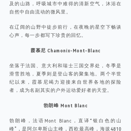
及的山路，呼吸城市中难得的清新空气，沐浴在
自然中自由流动的微风里。
在辽阔的
山野中
徒步前行，在夜晚的
星空下
畅谈
心声，每一步都写下
珍贵的回忆
。
霞慕尼 Chamonix-Mont-Blanc
坐落于
法国、意大利和瑞士
三国交界处，
冬季
是
滑雪胜地
，
夏季
则是
登山客的聚集地
。两个半世
纪以来，霞慕尼竭力迎接来自世界各地的探险
者，成为名副其实的
户外运动爱好者的天堂
。
勃朗峰 Mont Blanc
勃朗峰
，法语Mont Blanc，直译“
银白色的山
峰
”，是
阿尔卑斯山主峰
，
西欧最高峰
，海拔
4810