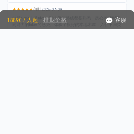
★★★★★
何哇
2026-07-09
向导hugo非常nice，对山野与路线都很熟悉，悉心照顾到不
1889€ / 人起
排期价格
客服
同能力的hiker的感受。体验了很好的本地木屋，入住不同类
型的住宿场所。
★★★★★
匿名队员
2026-07-09
此山此景，美好难忘
常见问题
团队人数？
▾
最小成团人数：8人； 每期上限人数：14人； 年龄要求：15
至 65 岁 ❶ 60 岁以上报名者须确认身体状况良好； ❷ 18 岁
以下的未成年人需在法定或授权监护人的陪同下出行，不可