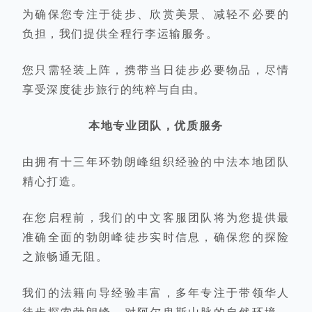
为确保您专注于徒步、欣赏美景、减轻不必要的
负担，我们提供
全程行李运输
服务。
您只需
轻装上阵
，携带当日徒步
必要物品
，尽情
享受深度徒步
旅行的纯粹与自由。
本地专业团队，优质服务
由拥有
十三年环勃朗峰组织经验的中法本地团队
精心打造
。
在您
启程前
，我们的
中文客服团队
将为您提供
最
准确全面
的勃朗峰徒步
实时信息
，确保您的探险
之旅畅通无阻。
我们的法籍向导
经验丰富
，多年
专注于带领华人