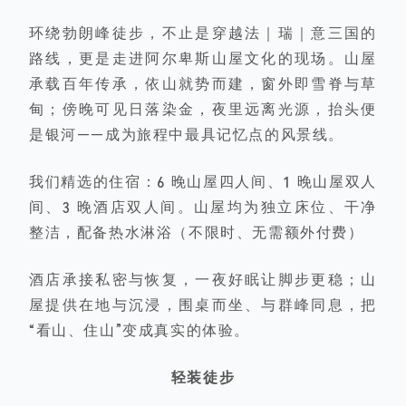
环绕勃朗峰徒步，不止是
穿越法｜瑞｜意
三国的
路线，更是走进阿尔卑斯山屋文化的现场。山屋
承载百年传承，依山就势而建，窗外即雪脊与草
甸；傍晚可见日落染金，夜里远离光源，抬头便
是银河——成为旅程中最具记忆点的风景线。
我们精选的住宿：
6 晚山屋四人间、1 晚山屋双人
间、3 晚酒店双人间
。山屋均为独立床位、干净
整洁，配备热水淋浴（不限时、无需额外付费）
酒店承接私密与恢复，一夜好眠让脚步更稳；山
屋提供在地与沉浸，围桌而坐、与群峰同息，把
“看山、住山”变成真实的体验。
轻装徒步