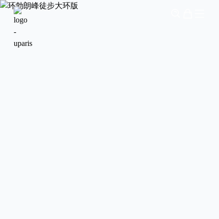
环勃朗峰徒步大环版