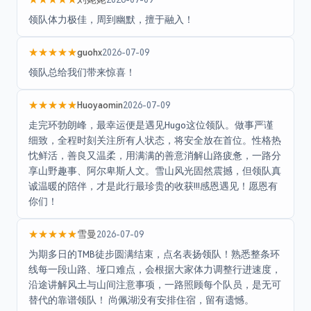
领队体力极佳，周到幽默，擅于融入！
★★★★★
guohx
2026-07-09
领队总给我们带来惊喜！
★★★★★
Huoyaomin
2026-07-09
走完环勃朗峰，最幸运便是遇见Hugo这位领队。做事严谨
细致，全程时刻关注所有人状态，将安全放在首位。性格热
忱鲜活，善良又温柔，用满满的善意消解山路疲惫，一路分
享山野趣事、阿尔卑斯人文。雪山风光固然震撼，但领队真
诚温暖的陪伴，才是此行最珍贵的收获!!!感恩遇见！愿恩有
你们！
★★★★★
雪曼
2026-07-09
为期多日的TMB徒步圆满结束，点名表扬领队！熟悉整条环
线每一段山路、垭口难点，会根据大家体力调整行进速度，
沿途讲解风土与山间注意事项，一路照顾每个队员，是无可
替代的靠谱领队！ 尚佩湖没有安排住宿，留有遗憾。